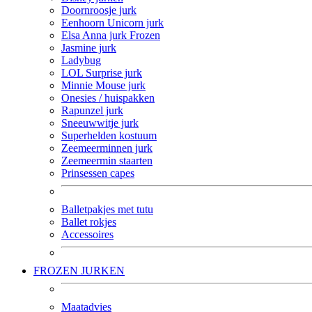
Doornroosje jurk
Eenhoorn Unicorn jurk
Elsa Anna jurk Frozen
Jasmine jurk
Ladybug
LOL Surprise jurk
Minnie Mouse jurk
Onesies / huispakken
Rapunzel jurk
Sneeuwwitje jurk
Superhelden kostuum
Zeemeerminnen jurk
Zeemeermin staarten
Prinsessen capes
Balletpakjes met tutu
Ballet rokjes
Accessoires
FROZEN JURKEN
Maatadvies