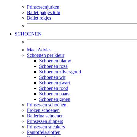
Prinsessenjurken
Ballet pakjes tutu
Ballet rokjes
SCHOENEN
Maat Advies
Schoenen per kleur
Schoenen blauw
Schoenen roze
Schoenen zilver/goud
Schoenen wit
Schoenen zwart
Schoenen rood
Schoenen paars
Schoenen groen
Prinsessen schoenen
Frozen schoenen
Ballerina schoenen
Prinsessen slippers
Prinsessen sneakers
Pantoffels/sloffen