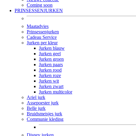
Coming soon
PRINSESSENJURKEN
Maatadvies
Prinsessenjurken
Cadeau Service
Jurken per kleur
Jurken blauw
Jurken geel
Jurken groen
Jurken paars
Jurken rood
Jurken roze
Jurken wit
Jurken zwart
Jurken multicolor
Ariel jurk
Assepoester jurk
Belle jurk
Bruidsmeisjes jurk
Communie kleding
Disney jurken