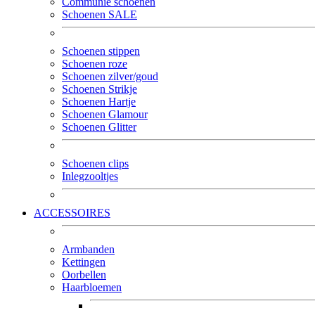
Communie schoenen
Schoenen SALE
Schoenen stippen
Schoenen roze
Schoenen zilver/goud
Schoenen Strikje
Schoenen Hartje
Schoenen Glamour
Schoenen Glitter
Schoenen clips
Inlegzooltjes
ACCESSOIRES
Armbanden
Kettingen
Oorbellen
Haarbloemen