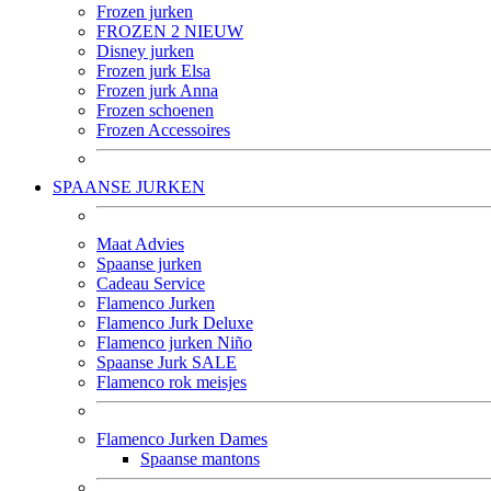
Frozen jurken
FROZEN 2 NIEUW
Disney jurken
Frozen jurk Elsa
Frozen jurk Anna
Frozen schoenen
Frozen Accessoires
SPAANSE JURKEN
Maat Advies
Spaanse jurken
Cadeau Service
Flamenco Jurken
Flamenco Jurk Deluxe
Flamenco jurken Niño
Spaanse Jurk SALE
Flamenco rok meisjes
Flamenco Jurken Dames
Spaanse mantons